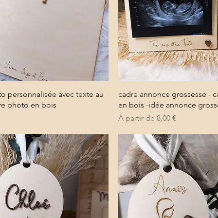
Aperçu rapide
Aperçu rapide
o personnalisée avec texte au
cadre annonce grossesse - 
re photo en bois
en bois -idée annonce gross
Prix promotionnel
À partir de
8,00 €