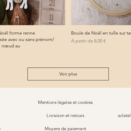
Aperçu rapide
Aperçu rapide
Noël forme renne
Boule de Noël en tulle sur 
isée avec ou sans prénom/
Prix promotionnel
À partir de
8,00 €
u nœud au
Voir plus
Mentions légales et cookies
Livraison et retours
aclate
e
Moyens de
paiement