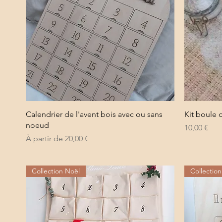
Aperçu rapide
Calendrier de l'avent bois avec ou sans
Kit boule 
noeud
Prix
10,00 €
Prix promotionnel
À partir de
20,00 €
Collection Noël
Collectio