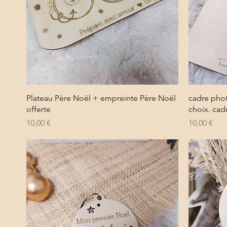
Aperçu rapide
Plateau Père Noël + empreinte Père Noël
cadre phot
offerte
choix. cad
Prix
Prix
10,00 €
10,00 €