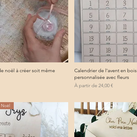
Aperçu rapide
Aperçu rapide
de noël à créer soit même
Calendrier de l'avent en bois
personnalisée avec fleurs
Prix promotionnel
À partir de
24,00 €
n Noël