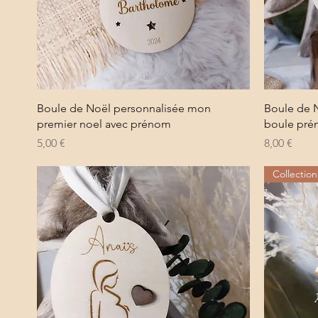
Aperçu rapide
Boule de Noël personnalisée mon
Boule de 
premier noel avec prénom
boule pré
Prix
Prix
5,00 €
8,00 €
Collectio