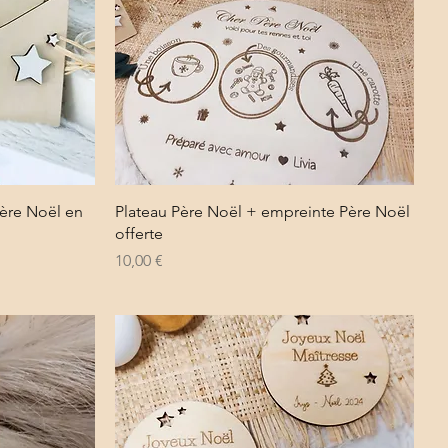
Aperçu rapide
père Noël en
Plateau Père Noël + empreinte Père Noël
offerte
Prix
10,00 €