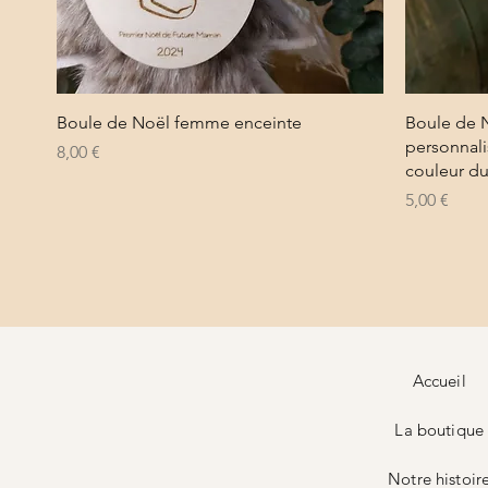
Aperçu rapide
Boule de Noël femme enceinte
Boule de 
personnal
Prix
8,00 €
couleur d
Prix
5,00 €
Accueil
La boutique
Notre histoir