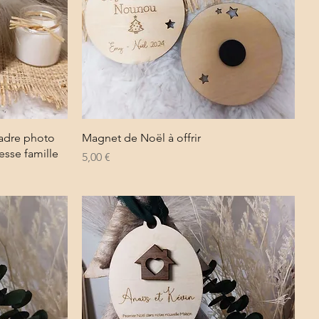
Aperçu rapide
cadre photo
Magnet de Noël à offrir
esse famille
Prix
5,00 €