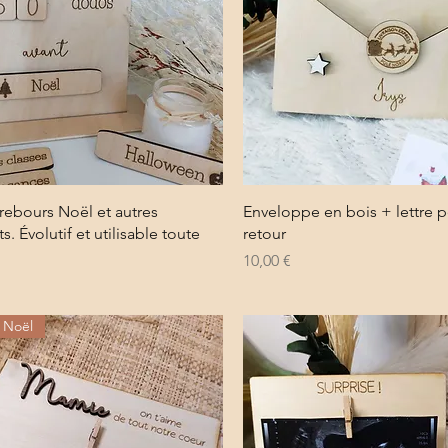
Aperçu rapide
Aperçu rapide
ebours Noël et autres
Enveloppe en bois + lettre 
 Évolutif et utilisable toute
retour
Prix
10,00 €
n Noël