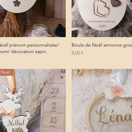
Aperçu rapide
Aperçu rapide
Noël prénom personnalisée/
Boule de Noël annonce gro
nom/ décoration sapin
Prix
8,00 €
n Noël