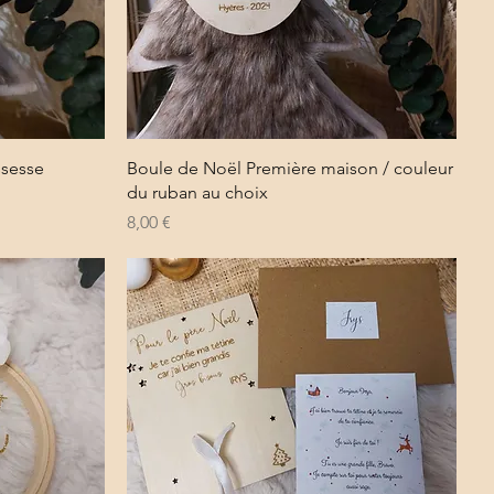
Aperçu rapide
ssesse
Boule de Noël Première maison / couleur
du ruban au choix
Prix
8,00 €