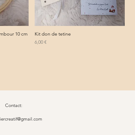
Aperçu rapide
tambour 10 cm
Kit don de tetine
Prix
6,00 €
Contact:
liercreatif@gmail.com