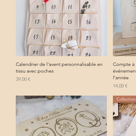
Aperçu rapide
Calendrier de l'avent personnalisable en
Compte à r
tissu avec poches
événements.
l'année
Prix
39,00 €
Prix
14,00 €
Collectio