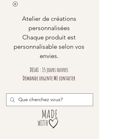
Atelier de créations
personnalisées
Chaque produit est
personnalisable selon vos
envies.
DELAI : 15 jours ouvres
Demande urgente ME contacter
MADE
with