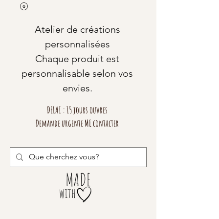
Atelier de créations
personnalisées
Chaque produit est
personnalisable selon vos
envies.
DELAI : 15 jours ouvres
Demande urgente ME contacter
MADE
with