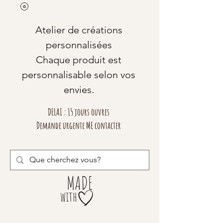
Atelier de créations
personnalisées
Chaque produit est
personnalisable selon vos
envies.
DELAI : 15 jours ouvres
Demande urgente ME contacter
MADE
with