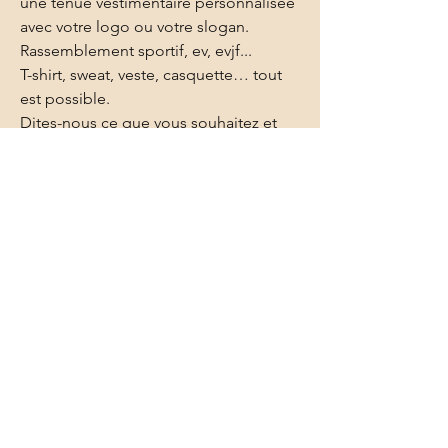
une tenue vestimentaire personnalisée
avec votre logo ou votre slogan.
Rassemblement sportif, ev, evjf...
T-shirt, sweat, veste, casquette… tout
est possible.
Dites-nous ce que vous souhaitez et
nous ferons un devis entièrement
personnalisé.
Nous pouvons également crée une
image à reproduire à partir d’une
photo ou d’un dessin.
DETAILS DE L'ARTICLE
Prix sur devis
Contactez-nous par mail –réponse rapide
Mentions légales et cookies