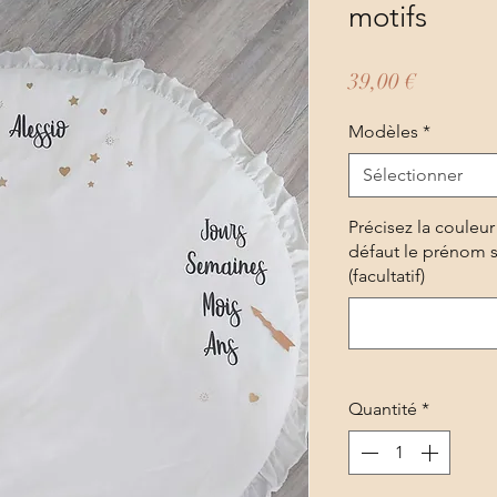
motifs
Prix
39,00 €
Modèles
*
Sélectionner
Précisez la couleu
défaut le prénom se
(facultatif)
Quantité
*