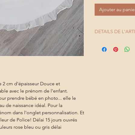
Ajouter au panie
DETAILS DE L'ART
Matière 100% coton
100 cm
Thermoflex acheté e
Imprimé à la main en
Couleurs impression :
dans l’onglet personn
couleur choisie sera 
e 2 cm d'épaisseur Douce et
dorée pailletes pour
able avec le prénom de l'enfant.
Choix de la police : 
ur prendre bébé en photo... elle le
l’onglet personnalisa
au de naissance idéal. Pour la
choisirons celle du 
rénom dans l'onglet personnalisation. Et
Entretien : Lavage à 
leur de Police! Délai 15 jours ouvrés
repasser sur le texte
leurs rose bleu ou gris délai