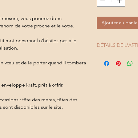
sur mesure, vous pourrez donc
Ajouter au panie
prénom de votre proche et le vôtre.
tit mot personnel n’hésitez pas à le
DÉTAILS DE L'ART
lisation.
Carte en KRAFT 170
 un vœu et de le porter quand il tombera
Enveloppe KRAFT
Bracelet cordon en 
argentée
nveloppe kraft, prêt à offrir.
Taille ajustable avec
occasions : fête des mères, fêtes des
sont disponibles sur le site.