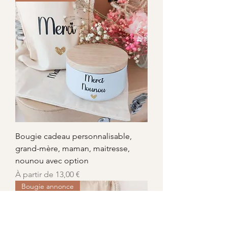
Bougie cadeau personnalisable,
grand-mère, maman, maitresse,
nounou avec option
Prix promotionnel
À partir de
13,00 €
Bougie annonce