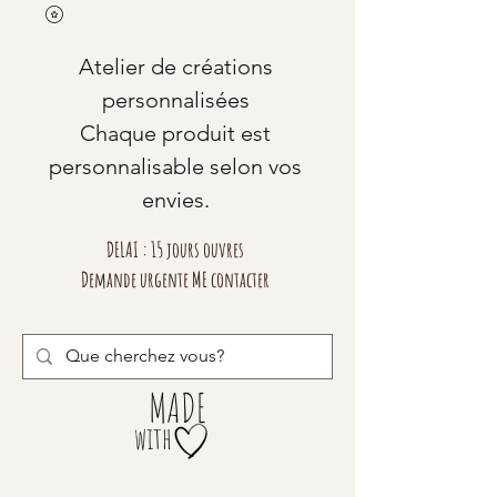
Atelier de créations
personnalisées
Chaque produit est
personnalisable selon vos
envies.
DELAI : 15 jours ouvres
Demande urgente ME contacter
MADE
with