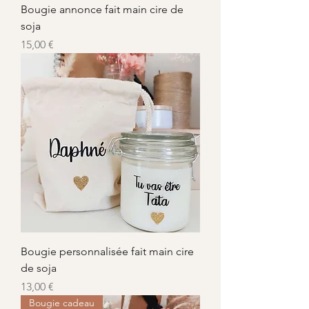
Bougie annonce fait main cire de
soja
Prix
15,00 €
Bougie personnalisée fait main cire
de soja
Prix
13,00 €
Bougie cadeau