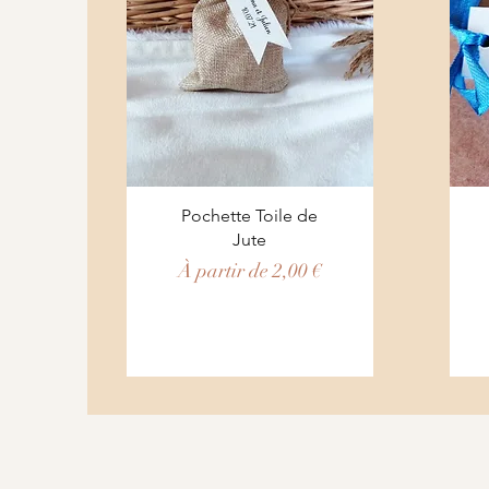
Aperçu rapide
Pochette Toile de
Jute
Prix promotionnel
À partir de
2,00 €