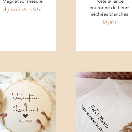
Aperçu rapide
Aperçu rapide
Magnet sur mesure
Porte alliance
couronne de fleurs
Prix promotionnel
À partir de
4,00 €
séchées blanches
Prix
30,00 €