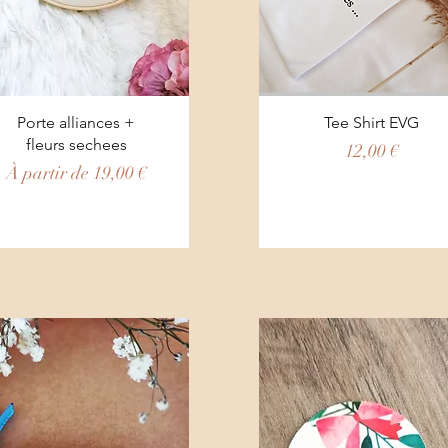
Aperçu rapide
Aperçu rapide
Porte alliances +
Tee Shirt EVG
fleurs sechees
Prix
12,00 €
Prix promotionnel
À partir de
19,00 €