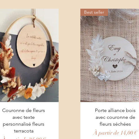
Best seller
Aperçu rapide
Aperçu rapide
Couronne de fleurs
Porte alliance bois
avec texte
avec couronne de
personnalisé fleurs
fleurs séchées
terracota
Prix promotionnel
À partir de
14,00 €