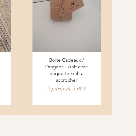
Aperçu rapide
Boite Cadeaux /
Dragées - kraft avec
étiquette kraft à
accrocher
Prix promotionnel
À partir de
3,00 €