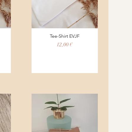
Aperçu rapide
Tee-Shirt EVJF
Prix
12,00 €