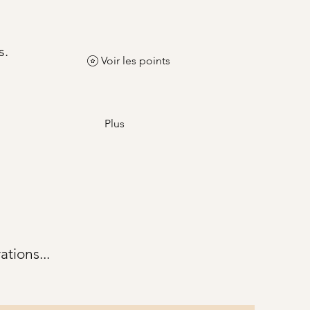
s.
Voir les points
Plus
tions...