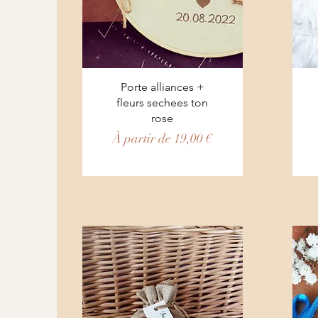
Aperçu rapide
Porte alliances +
fleurs sechees ton
rose
Prix promotionnel
À partir de
19,00 €