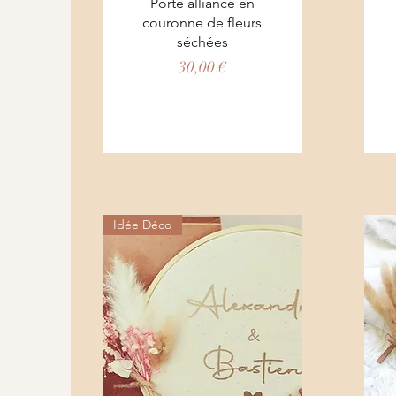
Aperçu rapide
Porte alliance en
couronne de fleurs
séchées
Prix
30,00 €
Idée Déco