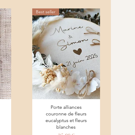
Best seller
Aperçu rapide
Porte alliances
couronne de fleurs
eucalyptus et fleurs
blanches