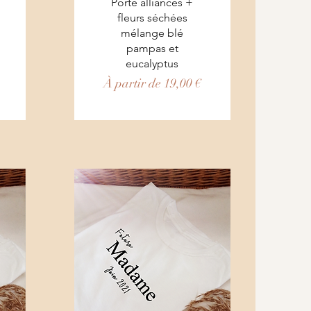
Aperçu rapide
Porte alliances +
fleurs séchées
mélange blé
pampas et
eucalyptus
Prix promotionnel
À partir de
19,00 €