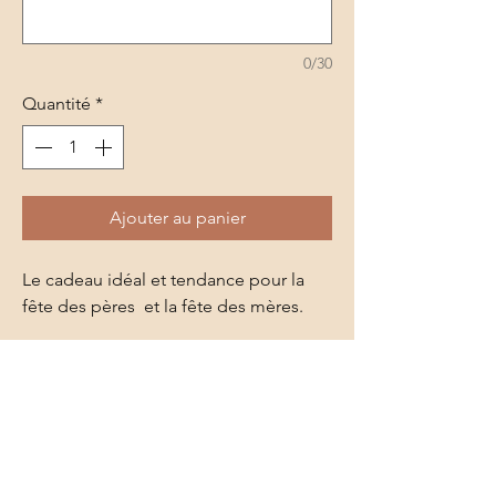
0/30
Quantité
*
Ajouter au panier
Le cadeau idéal et tendance pour la
fête des pères et la fête des mères.
Choisissez parmis nos modèles ou
dites nous dans l'onglet
personnalisation ce que vous souhaitez
écrire et si vous souhaitez à gauche ou
au milieu.