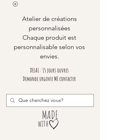
Atelier de créations
personnalisées
Chaque produit est
personnalisable selon vos
envies.
DELAI : 15 jours ouvres
Demande urgente ME contacter
MADE
with