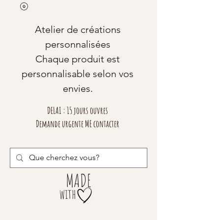
Atelier de créations
personnalisées
Chaque produit est
personnalisable selon vos
envies.
DELAI : 15 jours ouvres
Demande urgente ME contacter
MADE
with