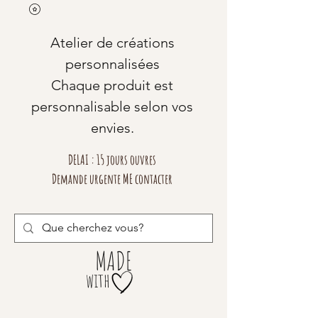
Atelier de créations
personnalisées
Chaque produit est
personnalisable selon vos
envies.
DELAI : 15 jours ouvres
Demande urgente ME contacter
MADE
with