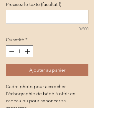
Précisez le texte (facultatif)
0/500
Quantité
*
Ajouter au panier
Cadre photo pour accrocher
l'échographie de bébé à offrir en
cadeau ou pour annoncer sa
grossesse.
option magnet possible
Peut être personnalisé selon vos
envies.