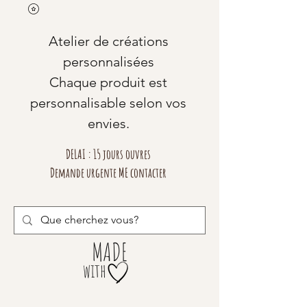
Atelier de créations
personnalisées
Chaque produit est
personnalisable selon vos
envies.
DELAI : 15 jours ouvres
Demande urgente ME contacter
MADE
with