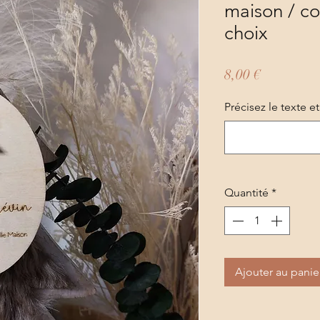
maison / co
choix
Prix
8,00 €
Précisez le texte et
Quantité
*
Ajouter au panie