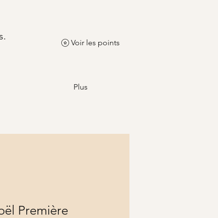
s.
Voir les points
Plus
oël Première